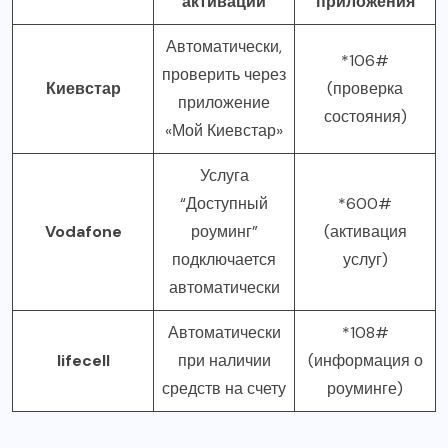
активации
приложения
Автоматически,
*106#
проверить через
Киевстар
(проверка
приложение
состояния)
«Мой Киевстар»
Услуга
“Доступный
*600#
Vodafone
роуминг”
(активация
подключается
услуг)
автоматически
Автоматически
*108#
lifecell
при наличии
(информация о
средств на счету
роуминге)