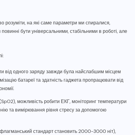
о розуміти, на які саме параметри ми спиралися,
повинні бути універсальними, стабільними в роботі, але
і:
оти від одного заряду завжди була найслабшим місцем
мізацію батареї та здатність гаджета пропрацювати від
ономії.
а (SpO2), можливість робити ЕКГ, моніторинг температури
тонію та вимірювання рівня стресу за допомогою
ий флагманський стандарт становить 2000-3000 ніт),