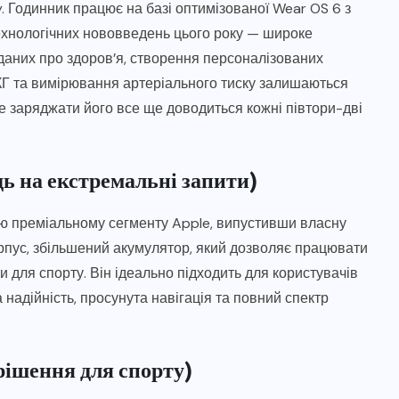
. Годинник працює на базі оптимізованої Wear OS 6 з
ехнологічних нововведень цього року — широке
 даних про здоров’я, створення персоналізованих
 ЕКГ та вимірювання артеріального тиску залишаються
 заряджати його все ще доводиться кожні півтори-дві
дь на екстремальні запити)
ю преміальному сегменту Apple, випустивши власну
рпус, збільшений акумулятор, який дозволяє працювати
и для спорту. Він ідеально підходить для користувачів
надійність, просунута навігація та повний спектр
 рішення для спорту)