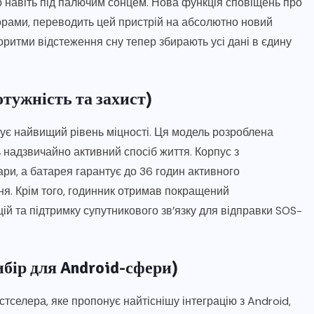
ю навіть під палючим сонцем. Нова функція сповіщень про
рами, переводить цей пристрій на абсолютно новий
горитми відстеження сну тепер збирають усі дані в єдину
отужність та захист)
нує найвищий рівень міцності. Ця модель розроблена
ть надзвичайно активний спосіб життя. Корпус з
ри, а батарея гарантує до 36 годин активного
я. Крім того, годинник отримав покращений
ій та підтримку супутникового зв’язку для відправки SOS-
ибір для Android-сфери)
селера, яке пропонує найтіснішу інтеграцію з Android,