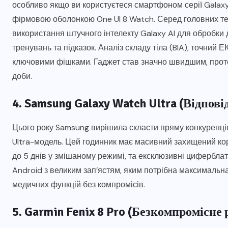
особливо якщо ви користуєтеся смартфоном серії Galaxy
фірмовою оболонкою One UI 8 Watch. Серед головних т
використання штучного інтелекту Galaxy AI для обробки
тренувань та підказок. Аналіз складу тіла (BIA), точний
ключовими фішками. Гаджет став значно швидшим, проте
доби.
4. Samsung Galaxy Watch Ultra (Відпові
Цього року Samsung вирішила скласти пряму конкуренці
Ultra-модель. Цей годинник має масивний захищений ко
до 5 днів у змішаному режимі, та ексклюзивні циферблат
Android з великим зап’ястям, яким потрібна максимальна 
медичних функцій без компромісів.
5. Garmin Fenix 8 Pro (Безкомпромісне