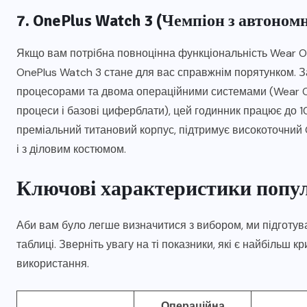
7. OnePlus Watch 3 (Чемпіон з автономн
Якщо вам потрібна повноцінна функціональність Wear OS
OnePlus Watch 3 стане для вас справжнім порятунком. За
процесорами та двома операційними системами (Wear OS
процеси і базові циферблати), цей годинник працює до 
преміальний титановий корпус, підтримує високоточний G
і з діловим костюмом.
Ключові характеристики попу
Аби вам було легше визначитися з вибором, ми підготува
таблиці. Зверніть увагу на ті показники, які є найбіль
використання.
Операційна