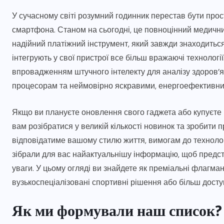
У сучасному світі розумний годинник перестав бути про
смартфона. Станом на сьогодні, це повноцінний медичний
надійний платіжний інструмент, який завжди знаходитьс
інтегрують у свої пристрої все більш вражаючі технолог
впровадженням штучного інтелекту для аналізу здоров’
процесорам та неймовірно яскравими, енергоефективн
Якщо ви плануєте оновлення свого гаджета або купуєте
вам розібратися у великій кількості новинок та зробити
відповідатиме вашому стилю життя, вимогам до технолог
зібрали для вас найактуальнішу інформацію, щоб предста
уваги. У цьому огляді ви знайдете як преміальні флагман
вузькоспеціалізовані спортивні рішення або більш доступ
Як ми формували наш список?