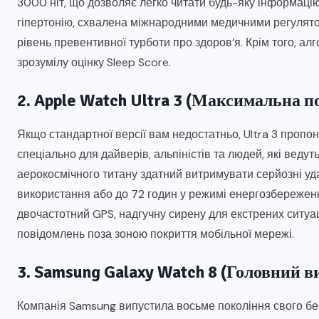
3000 ніт, що дозволяє легко читати будь-яку інформаці
гіпертонію, схвалена міжнародними медичними регулято
рівень превентивної турботи про здоров’я. Крім того, ал
зрозумілу оцінку Sleep Score.
2. Apple Watch Ultra 3 (Максимальна п
Якщо стандартної версії вам недостатньо, Ultra 3 пропо
спеціально для дайверів, альпіністів та людей, які веду
аерокосмічного титану здатний витримувати серйозні уда
використання або до 72 годин у режимі енергозбереженн
двочастотний GPS, надгучну сирену для екстрених ситуац
повідомлень поза зоною покриття мобільної мережі.
3. Samsung Galaxy Watch 8 (Головний в
Компанія Samsung випустила восьме покоління свого бест