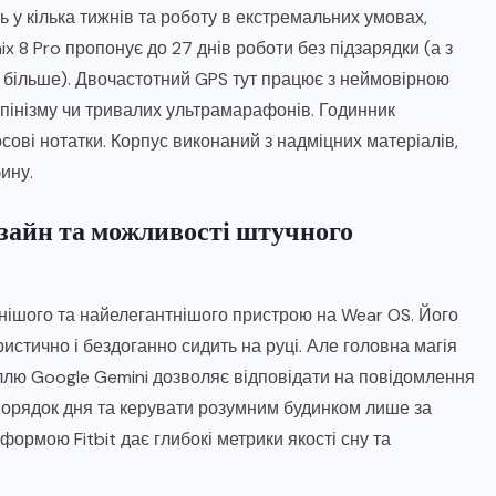
 у кілька тижнів та роботу в екстремальних умовах,
 8 Pro пропонує до 27 днів роботи без підзарядки (а з
 більше). Двочастотний GPS тут працює з неймовірною
льпінізму чи тривалих ультрамарафонів. Годинник
сові нотатки. Корпус виконаний з надміцних матеріалів,
ину.
изайн та можливості штучного
ьнішого та найелегантнішого пристрою на Wear OS. Його
истично і бездоганно сидить на руці. Але головна магія
ллю Google Gemini дозволяє відповідати на повідомлення
орядок дня та керувати розумним будинком лише за
ормою Fitbit дає глибокі метрики якості сну та