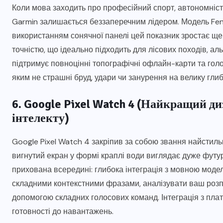
Коли мова заходить про професійний спорт, автономність
Garmin залишається беззаперечним лідером. Модель Fenix
використанням сонячної панелі цей показник зростає ще
точністю, що ідеально підходить для лісових походів, а
підтримує повноцінні топографічні офлайн-карти та голо
яким не страшні бруд, удари чи занурення на велику глиб
6. Google Pixel Watch 4 (Найкращий д
інтелекту)
Google Pixel Watch 4 закріпив за собою звання найстил
вигнутий екран у формі краплі води виглядає дуже футур
прихована всередині: глибока інтеграція з мовною моде
складними контекстними фразами, аналізувати ваш розп
допомогою складних голосових команд. Інтеграція з платф
готовності до навантажень.