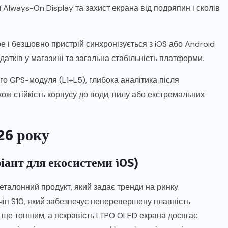
 Always-On Display та захист екрана від подряпин і сколів
е і безшовно пристрій синхронізується з iOS або Android
атків у магазині та загальна стабільність платформи.
ого GPS-модуля (L1+L5), глибока аналітика після
кож стійкість корпусу до води, пилу або екстремальних
26 року
ріант для екосистеми iOS)
еталонний продукт, який задає тренди на ринку.
іп S10, який забезпечує неперевершену плавність
 ще тоншим, а яскравість LTPO OLED екрана досягає