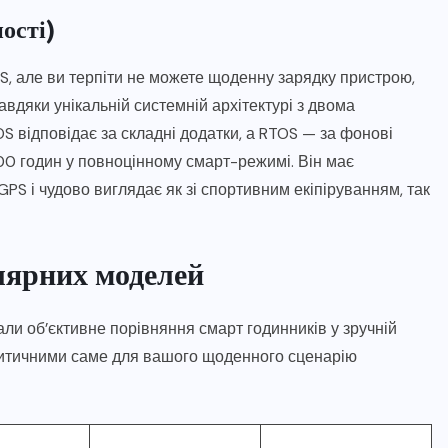
ості)
, але ви терпіти не можете щоденну зарядку пристрою,
вдяки унікальній системній архітектурі з двома
 відповідає за складні додатки, а RTOS — за фонові
100 годин у повноцінному смарт-режимі. Він має
PS і чудово виглядає як зі спортивним екіпіруванням, так
лярних моделей
ли об’єктивне порівняння смарт годинників у зручній
ш критичними саме для вашого щоденного сценарію