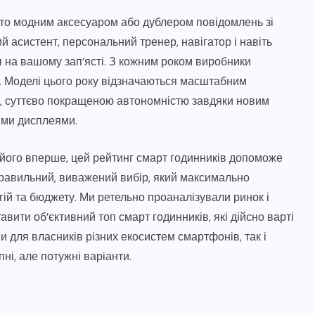
сто модним аксесуаром або дублером повідомлень зі
 асистент, персональний тренер, навігатор і навіть
я на вашому зап’ясті. З кожним роком виробники
ії. Моделі цього року відзначаються масштабним
я, суттєво покращеною автономністю завдяки новим
ими дисплеями.
 його вперше, цей рейтинг смарт годинників допоможе
 правильний, виважений вибір, який максимально
ій та бюджету. Ми ретельно проаналізували ринок і
вити об’єктивний топ смарт годинників, які дійсно варті
и для власників різних екосистем смартфонів, так і
ні, але потужні варіанти.