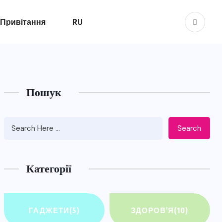
Привітання
RU
Пошук
Search
Категорії
ГАДЖЕТИ
(5)
ЗДОРОВ'Я
(10)