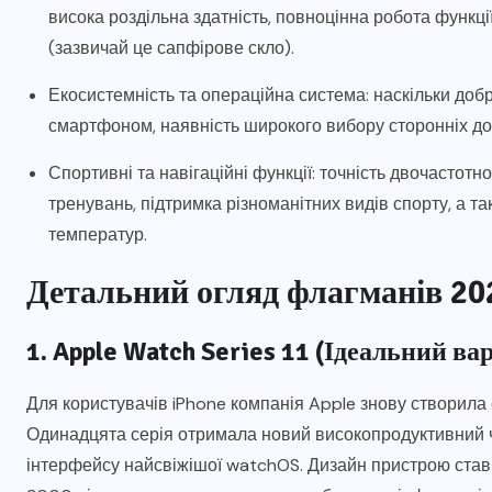
висока роздільна здатність, повноцінна робота функції
(зазвичай це сапфірове скло).
Екосистемність та операційна система: наскільки добр
смартфоном, наявність широкого вибору сторонніх дод
Спортивні та навігаційні функції: точність двочастотн
тренувань, підтримка різноманітних видів спорту, а та
температур.
Детальний огляд флагманів 20
1. Apple Watch Series 11 (Ідеальний ва
Для користувачів iPhone компанія Apple знову створила 
Одинадцята серія отримала новий високопродуктивний ч
інтерфейсу найсвіжішої watchOS. Дизайн пристрою став