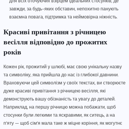
для всіх оточуючих взірцем ідеальних стосунків, де
завжди, за будь-яких обставин, непохитно панують
взаємна повага, підтримка та неймовірна ніжність.
Красиві привітання з річницею
весілля відповідно до прожитих
років
Кожен рік, прожитий у шлюбі, має свою унікальну назву
та символіку, яка прийшла до нас із глибокої давнини.
Враховуючи цей символізм у своїх текстах, ви створюєте
дуже красиві привітання з річницею весілля, які
демонструють вашу обізнаність та увагу до деталей.
Наприклад, на першу річницю можна побажати, щоб
стосунки були легкими та яскравими, як ситець, а на
п’яту — щоб сім’я мала таке ж міцне коріння, як могутнє