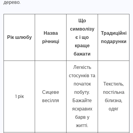
дерево.
Що
символізу
Назва
Традиційні
Рік шлюбу
є і що
річниці
подарунки
краще
бажати
Легкість
стосунків та
початок
Текстиль,
Сицеве
побуту.
постільна
1 рік
весілля
Бажайте
білизна,
яскравих
одяг
барв у
житті.