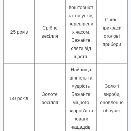
Коштовніст
ь стосунків,
Срібні
перевірени
Срібне
прикраси,
25 років
х часом.
весілля
столові
Бажайте
прибори
сяяти від
щастя.
Найвища
цінність та
мудрість.
Золоті
Золоте
Бажайте
вироби,
50 років
весілля
міцного
оновлення
здоров’я та
обручок
поваги
нащадків.