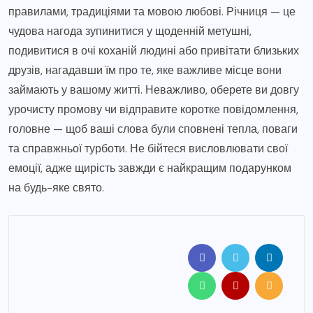
правилами, традиціями та мовою любові. Річниця — це
чудова нагода зупинитися у щоденній метушні,
подивитися в очі коханій людині або привітати близьких
друзів, нагадавши їм про те, яке важливе місце вони
займають у вашому житті. Неважливо, оберете ви довгу
урочисту промову чи відправите коротке повідомлення,
головне — щоб ваші слова були сповнені тепла, поваги
та справжньої турботи. Не бійтеся висловлювати свої
емоції, адже щирість завжди є найкращим подарунком
на будь-яке свято.