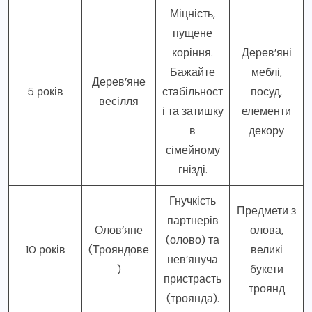
Міцність,
пущене
коріння.
Дерев’яні
Бажайте
меблі,
Дерев’яне
5 років
стабільност
посуд,
весілля
і та затишку
елементи
в
декору
сімейному
гнізді.
Гнучкість
Предмети з
партнерів
Олов’яне
олова,
(олово) та
10 років
(Трояндове
великі
нев’януча
)
букети
пристрасть
троянд
(троянда).