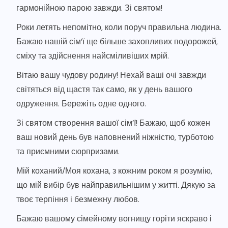
гармонійною парою завжди. Зі святом!
Роки летять непомітно, коли поруч правильна людина.
Бажаю нашій сім’ї ще більше захопливих подорожей,
сміху та здійснення найсміливіших мрій.
Вітаю вашу чудову родину! Нехай ваші очі завжди
світяться від щастя так само, як у день вашого
одруження. Бережіть одне одного.
Зі святом створення вашої сім’ї! Бажаю, щоб кожен
ваш новий день був наповнений ніжністю, турботою
та приємними сюрпризами.
Мій коханий/Моя кохана, з кожним роком я розумію,
що мій вибір був найправильнішим у житті. Дякую за
твоє терпіння і безмежну любов.
Бажаю вашому сімейному вогнищу горіти яскраво і