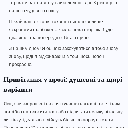
зігрівати вас навіть у найхолодніші дні. З річницею
вашого чудового союзу!
Нехай ваша історія кохання пишеться лише
яскравими фарбами, а кожна нова сторінка буде
цікавішою за попередню. Вітаю щиро!
З нашим днем! Я обіцяю закохуватися в тебе знову і
знову, щодня відкриваючи в тобі щось нове і
прекрасне.
Привітання у прозі: душевні та щирі
варіанти
Якщо ви запрошені на святкування в якості гостя і вам
потрібно виголосити тост або підписати велику вітальну
листівку, ідеально підійдуть більш розгорнуті тексти.
Пропонуємо 10 готових варіантів для вашого ідеального