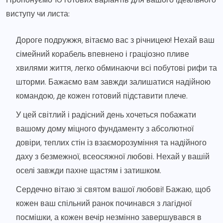
виступу чи листа:
Дороге подружжя, вітаємо вас з річницею! Нехай ваш
сімейний корабель впевнено і граціозно пливе
хвилями життя, легко обминаючи всі побутові рифи та
шторми. Бажаємо вам завжди залишатися надійною
командою, де кожен готовий підставити плече.
У цей світлий і радісний день хочеться побажати
вашому дому міцного фундаменту з абсолютної
довіри, теплих стін із взаєморозуміння та надійного
даху з безмежної, всеосяжної любові. Нехай у вашій
оселі завжди пахне щастям і затишком.
Сердечно вітаю зі святом вашої любові! Бажаю, щоб
кожен ваш спільний ранок починався з лагідної
посмішки, а кожен вечір незмінно завершувався в