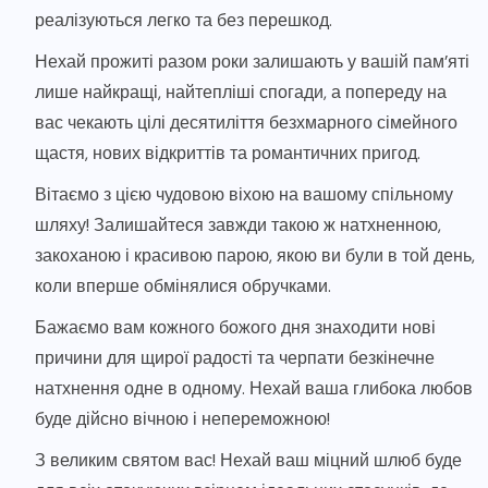
реалізуються легко та без перешкод.
Нехай прожиті разом роки залишають у вашій пам’яті
лише найкращі, найтепліші спогади, а попереду на
вас чекають цілі десятиліття безхмарного сімейного
щастя, нових відкриттів та романтичних пригод.
Вітаємо з цією чудовою віхою на вашому спільному
шляху! Залишайтеся завжди такою ж натхненною,
закоханою і красивою парою, якою ви були в той день,
коли вперше обмінялися обручками.
Бажаємо вам кожного божого дня знаходити нові
причини для щирої радості та черпати безкінечне
натхнення одне в одному. Нехай ваша глибока любов
буде дійсно вічною і непереможною!
З великим святом вас! Нехай ваш міцний шлюб буде