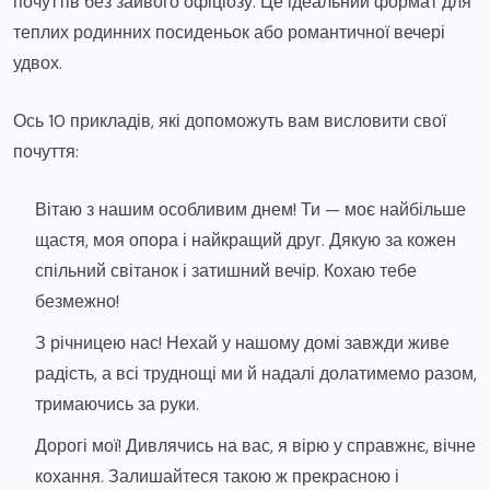
почуттів без зайвого офіціозу. Це ідеальний формат для
теплих родинних посиденьок або романтичної вечері
удвох.
Ось 10 прикладів, які допоможуть вам висловити свої
почуття:
Вітаю з нашим особливим днем! Ти — моє найбільше
щастя, моя опора і найкращий друг. Дякую за кожен
спільний світанок і затишний вечір. Кохаю тебе
безмежно!
З річницею нас! Нехай у нашому домі завжди живе
радість, а всі труднощі ми й надалі долатимемо разом,
тримаючись за руки.
Дорогі мої! Дивлячись на вас, я вірю у справжнє, вічне
кохання. Залишайтеся такою ж прекрасною і