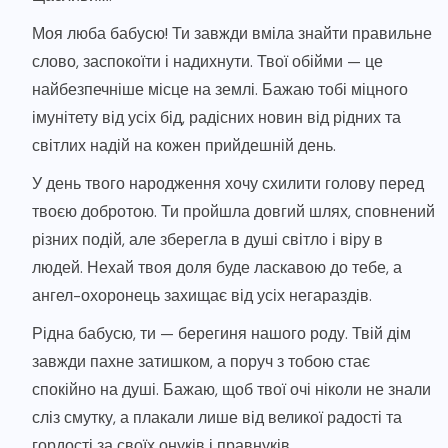
Моя люба бабусю! Ти завжди вміла знайти правильне
слово, заспокоїти і надихнути. Твої обійми — це
найбезпечніше місце на землі. Бажаю тобі міцного
імунітету від усіх бід, радісних новин від рідних та
світлих надій на кожен прийдешній день.
У день твого народження хочу схилити голову перед
твоєю добротою. Ти пройшла довгий шлях, сповнений
різних подій, але зберегла в душі світло і віру в
людей. Нехай твоя доля буде ласкавою до тебе, а
ангел-охоронець захищає від усіх негараздів.
Рідна бабусю, ти — берегиня нашого роду. Твій дім
завжди пахне затишком, а поруч з тобою стає
спокійно на душі. Бажаю, щоб твої очі ніколи не знали
сліз смутку, а плакали лише від великої радості та
гордості за своїх онуків і правнуків.