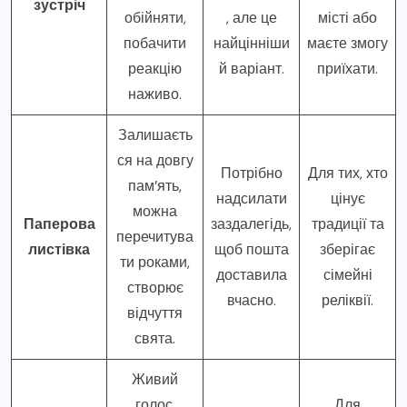
зустріч
обійняти,
, але це
місті або
побачити
найцінніши
маєте змогу
реакцію
й варіант.
приїхати.
наживо.
Залишаєть
ся на довгу
Потрібно
Для тих, хто
пам’ять,
надсилати
цінує
можна
Паперова
заздалегідь,
традиції та
перечитува
листівка
щоб пошта
зберігає
ти роками,
доставила
сімейні
створює
вчасно.
реліквії.
відчуття
свята.
Живий
голос,
Для