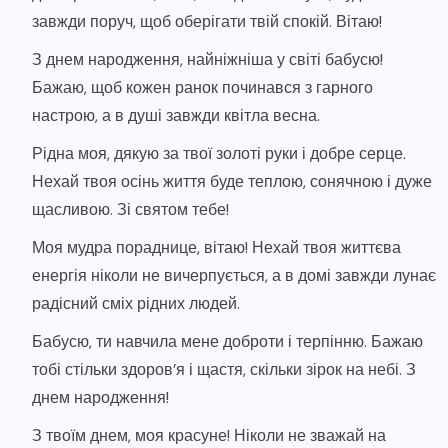
завжди поруч, щоб оберігати твій спокій. Вітаю!
З днем народження, найніжніша у світі бабусю!
Бажаю, щоб кожен ранок починався з гарного
настрою, а в душі завжди квітла весна.
Рідна моя, дякую за твої золоті руки і добре серце.
Нехай твоя осінь життя буде теплою, сонячною і дуже
щасливою. Зі святом тебе!
Моя мудра пораднице, вітаю! Нехай твоя життєва
енергія ніколи не вичерпується, а в домі завжди лунає
радісний сміх рідних людей.
Бабусю, ти навчила мене доброти і терпінню. Бажаю
тобі стільки здоров’я і щастя, скільки зірок на небі. З
днем народження!
З твоїм днем, моя красуне! Ніколи не зважай на