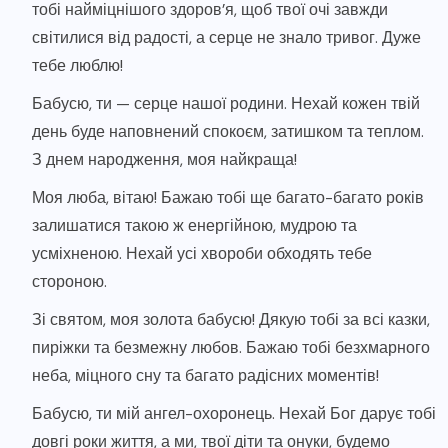
тобі найміцнішого здоров’я, щоб твої очі завжди
світилися від радості, а серце не знало тривог. Дуже
тебе люблю!
Бабусю, ти — серце нашої родини. Нехай кожен твій
день буде наповнений спокоєм, затишком та теплом.
З днем народження, моя найкраща!
Моя люба, вітаю! Бажаю тобі ще багато-багато років
залишатися такою ж енергійною, мудрою та
усміхненою. Нехай усі хвороби обходять тебе
стороною.
Зі святом, моя золота бабусю! Дякую тобі за всі казки,
пиріжки та безмежну любов. Бажаю тобі безхмарного
неба, міцного сну та багато радісних моментів!
Бабусю, ти мій ангел-охоронець. Нехай Бог дарує тобі
довгі роки життя, а ми, твої діти та онуки, будемо