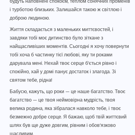
будуть наповнені спокоєм, теплом сонячних променів
і турботою близьких. Залишайся такою ж світлою і
доброю людиною.
Життя складається з маленьких миттєвостей, і
завдяки тобі моє дитинство було зіткане з
найщасливіших моментів. Сьогодні я хочу повернути
тобі хоча б частинку тієї любові, яку ти роками
дарувала мені. Нехай твоє серце б’ється рівно і
спокійно, хай у домі панує достаток і злагода. Зі
святом тебе, рідна!
Бабусю, кажуть, що роки — це наше багатство. Твоє
багатство — це твоя неймовірна мудрість, твоя
велика родина, яка зібралася навколо тебе, і твоє
безмежно добре серце. Я бажаю, щоб твій життєвий
шлях був ще дуже довгим, рівним і обов’язково
щасливим.