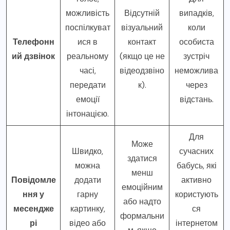
можливість
Відсутній
випадків,
поспілкуват
візуальний
коли
Телефонн
ися в
контакт
особиста
ий дзвінок
реальному
(якщо це не
зустріч
часі,
відеодзвіно
неможлива
передати
к).
через
емоції
відстань.
інтонацією.
Для
Може
Швидко,
сучасних
здатися
можна
бабусь, які
менш
Повідомле
додати
активно
емоційним
ння у
гарну
користують
або надто
месендже
картинку,
ся
формальни
рі
відео або
інтернетом