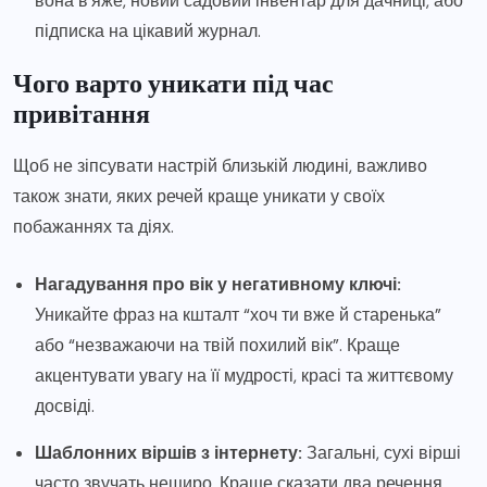
вона в’яже, новий садовий інвентар для дачниці, або
підписка на цікавий журнал.
Чого варто уникати під час
привітання
Щоб не зіпсувати настрій близькій людині, важливо
також знати, яких речей краще уникати у своїх
побажаннях та діях.
Нагадування про вік у негативному ключі:
Уникайте фраз на кшталт “хоч ти вже й старенька”
або “незважаючи на твій похилий вік”. Краще
акцентувати увагу на її мудрості, красі та життєвому
досвіді.
Шаблонних віршів з інтернету:
Загальні, сухі вірші
часто звучать нещиро. Краще сказати два речення,