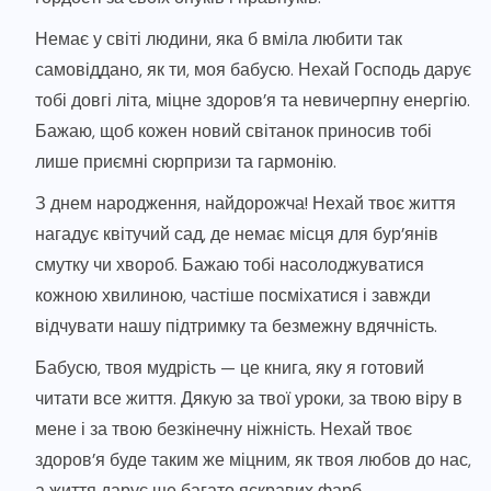
Немає у світі людини, яка б вміла любити так
самовіддано, як ти, моя бабусю. Нехай Господь дарує
тобі довгі літа, міцне здоров’я та невичерпну енергію.
Бажаю, щоб кожен новий світанок приносив тобі
лише приємні сюрпризи та гармонію.
З днем народження, найдорожча! Нехай твоє життя
нагадує квітучий сад, де немає місця для бур’янів
смутку чи хвороб. Бажаю тобі насолоджуватися
кожною хвилиною, частіше посміхатися і завжди
відчувати нашу підтримку та безмежну вдячність.
Бабусю, твоя мудрість — це книга, яку я готовий
читати все життя. Дякую за твої уроки, за твою віру в
мене і за твою безкінечну ніжність. Нехай твоє
здоров’я буде таким же міцним, як твоя любов до нас,
а життя дарує ще багато яскравих фарб.