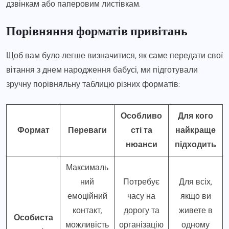
дзвінкам або паперовим листівкам.
Порівняння форматів привітань
Щоб вам було легше визначитися, як саме передати свої
вітання з днем народження бабусі, ми підготували
зручну порівняльну таблицю різних форматів:
Особливо
Для кого
Формат
Переваги
сті та
найкраще
нюанси
підходить
Максималь
ний
Потребує
Для всіх,
емоційний
часу на
якщо ви
контакт,
дорогу та
живете в
Особиста
можливість
організацію
одному