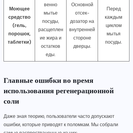
венно
Основной
Моющее
Перед
мытье
отсек-
средство
каждым
посуды,
дозатор на
(гель,
циклом
расщеплен
внутренней
порошок,
мытья
ие жира и
стороне
таблетки)
посуды.
остатков
дверцы.
еды.
Главные ошибки во время
использования регенерационной
соли
Даже зная теорию, пользователи часто допускают
ошибки, которые приводят к поломкам. Мы собрали
самые распространенные из них: