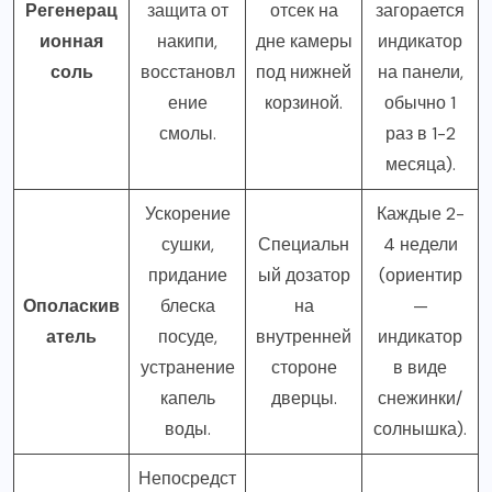
Регенерац
защита от
отсек на
загорается
ионная
накипи,
дне камеры
индикатор
соль
восстановл
под нижней
на панели,
ение
корзиной.
обычно 1
смолы.
раз в 1-2
месяца).
Ускорение
Каждые 2-
сушки,
Специальн
4 недели
придание
ый дозатор
(ориентир
Ополаскив
блеска
на
—
атель
посуде,
внутренней
индикатор
устранение
стороне
в виде
капель
дверцы.
снежинки/
воды.
солнышка).
Непосредст