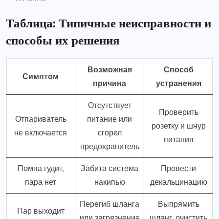
Таблица: Типичные неисправности и
способы их решения
Возможная
Способ
Симптом
причина
устранения
Отсутствует
Проверить
Отпариватель
питание или
розетку и шнур
не включается
сгорел
питания
предохранитель
Помпа гудит,
Забита система
Провести
пара нет
накипью
декальцинацию
Перегиб шланга
Выпрямить
Пар выходит
или загрязнение
шланг, очистить