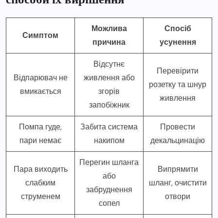
Можлива
Спосіб
Симптом
причина
усунення
Відсутнє
Перевірити
Відпарювач не
живлення або
розетку та шнур
вмикається
згорів
живлення
запобіжник
Помпа гуде,
Забита система
Провести
пари немає
накипом
декальцинацію
Перегин шланга
Пара виходить
Випрямити
або
слабким
шланг, очистити
забруднення
струменем
отвори
сопел