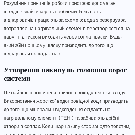
Розуміння принципів роботи пристрою допомагає
швидше знайти корінь проблеми. Більшість
відпарювачів працюють за схемою: вода з резервуара
потрапляє на нагрівальний елемент, перетворюється на
пару і під тиском виходить через сопла праски. Будь-
який збій на цьому шляху призводить до того, що
відпарювач не подає пар.
Утворення накипу як головний ворог
системи
Це найбільш поширена причина виходу техніки з ладу.
Використання жорсткої водопровідної води призводить
до того, що мінеральні відкладення осідають на
нагрівальному елементі (ТЕНі) та забивають дрібні
отвори в соплах. Коли шар накипу стає занадто товстим,
теплопровідність знижується, і вода просто не встигає