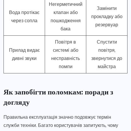
Негерметичний
Замінити
Вода протікає
клапан або
прокладку або
через сопла
пошкодження
резервуар
бака
Повітря в
Спустити
Прилад видає
системі або
повітря,
дивні звуки
несправність
звернутися до
помпи
майстра
Як запобігти поломкам: поради з
догляду
Правильна експлуатація значно подовжує термін
служби техніки. Багато користувачів запитують, чому