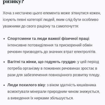
ризику?
Хоча з нестачею цього елемента може зіткнутися кожен,
існують певні категорії людей, яким слід бути особливо
уважними до свого раціону та самопочуття:
Спортсмени та люди важкої фізичної праці:
інтенсивне потовиділення та прискорений обмін
речовин призводять до значних втрат електролітів.
Вагітні та жінки, що годують груддю:
у цей період
потреба організму в поживних речовинах зростає в
рази для забезпечення повноцінного розвитку плоду.
Люди похилого віку:
з віком здатність кишківника
всмоктувати мінерали природним чином знижується,
а виведення їх нирками збільшується.