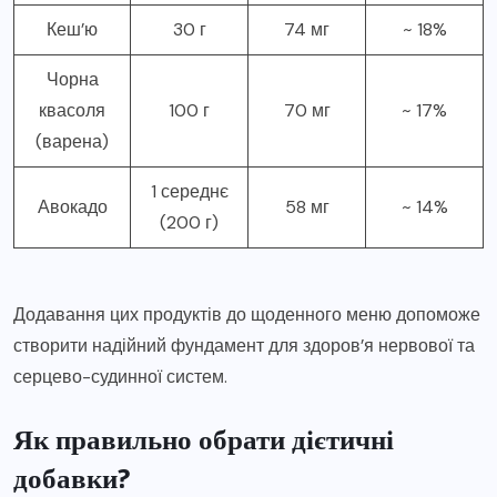
Кеш’ю
30 г
74 мг
~ 18%
Чорна
квасоля
100 г
70 мг
~ 17%
(варена)
1 середнє
Авокадо
58 мг
~ 14%
(200 г)
Додавання цих продуктів до щоденного меню допоможе
створити надійний фундамент для здоров’я нервової та
серцево-судинної систем.
Як правильно обрати дієтичні
добавки?