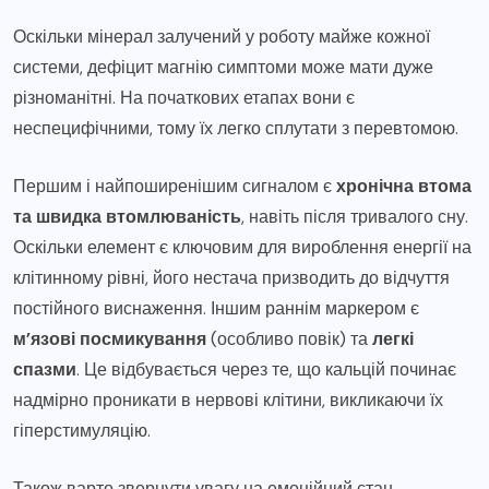
Оскільки мінерал залучений у роботу майже кожної
системи, дефіцит магнію симптоми може мати дуже
різноманітні. На початкових етапах вони є
неспецифічними, тому їх легко сплутати з перевтомою.
Першим і найпоширенішим сигналом є
хронічна втома
та швидка втомлюваність
, навіть після тривалого сну.
Оскільки елемент є ключовим для вироблення енергії на
клітинному рівні, його нестача призводить до відчуття
постійного виснаження. Іншим раннім маркером є
м’язові посмикування
(особливо повік) та
легкі
спазми
. Це відбувається через те, що кальцій починає
надмірно проникати в нервові клітини, викликаючи їх
гіперстимуляцію.
Також варто звернути увагу на емоційний стан.