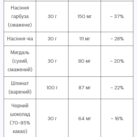
Насіння
гарбуза
30 г
150 мг
~ 37%
(смажене)
Насіння чіа
30 г
111 мг
~ 28%
Мигдаль
(сухий,
30 г
80 мг
~ 20%
смажений)
Шпинат
100 г
87 мг
~ 22%
(варений)
Чорний
шоколад
30 г
64 мг
~ 16%
(70-85%
какао)