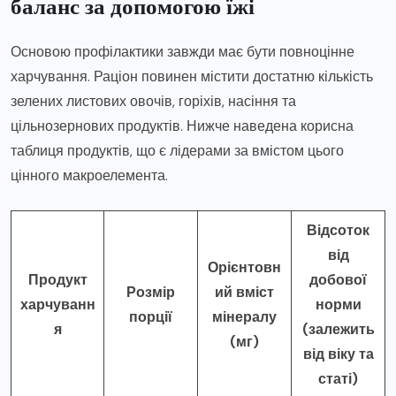
баланс за допомогою їжі
Основою профілактики завжди має бути повноцінне
харчування. Раціон повинен містити достатню кількість
зелених листових овочів, горіхів, насіння та
цільнозернових продуктів. Нижче наведена корисна
таблиця продуктів, що є лідерами за вмістом цього
цінного макроелемента.
Відсоток
від
Орієнтовн
Продукт
добової
Розмір
ий вміст
харчуванн
норми
порції
мінералу
я
(залежить
(мг)
від віку та
статі)