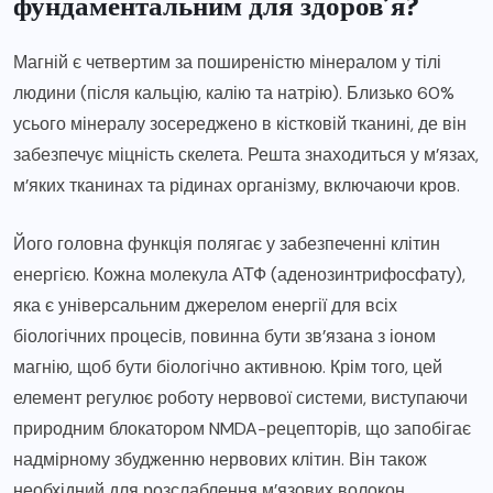
фундаментальним для здоров’я?
Магній є четвертим за поширеністю мінералом у тілі
людини (після кальцію, калію та натрію). Близько 60%
усього мінералу зосереджено в кістковій тканині, де він
забезпечує міцність скелета. Решта знаходиться у м’язах,
м’яких тканинах та рідинах організму, включаючи кров.
Його головна функція полягає у забезпеченні клітин
енергією. Кожна молекула АТФ (аденозинтрифосфату),
яка є універсальним джерелом енергії для всіх
біологічних процесів, повинна бути зв’язана з іоном
магнію, щоб бути біологічно активною. Крім того, цей
елемент регулює роботу нервової системи, виступаючи
природним блокатором NMDA-рецепторів, що запобігає
надмірному збудженню нервових клітин. Він також
необхідний для розслаблення м’язових волокон,