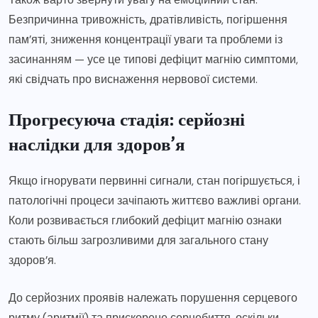
Безпричинна тривожність, дратівливість, погіршення
пам’яті, зниження концентрації уваги та проблеми із
засинанням — усе це типові дефіцит магнію симптоми,
які свідчать про виснаження нервової системи.
Прогресуюча стадія: серйозні
наслідки для здоров’я
Якщо ігнорувати первинні сигнали, стан погіршується, і
патологічні процеси зачіпають життєво важливі органи.
Коли розвивається глибокий дефіцит магнію ознаки
стають більш загрозливими для загального стану
здоров’я.
До серйозних проявів належать порушення серцевого
ритму (аритмії) та прискорене серцебиття, оскільки