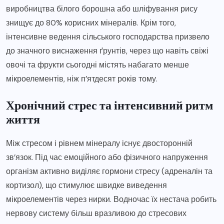
виробництва білого борошна або шліфування рису
знищує до 80% корисних мінералів. Крім того,
інтенсивне ведення сільського господарства призвело
до значного виснаження ґрунтів, через що навіть свіжі
овочі та фрукти сьогодні містять набагато менше
мікроелементів, ніж п’ятдесят років тому.
Хронічний стрес та інтенсивний ритм
життя
Між стресом і рівнем мінералу існує двосторонній
зв’язок. Під час емоційного або фізичного напруження
організм активно виділяє гормони стресу (адреналін та
кортизол), що стимулює швидке виведення
мікроелементів через нирки. Водночас їх нестача робить
нервову систему більш вразливою до стресових