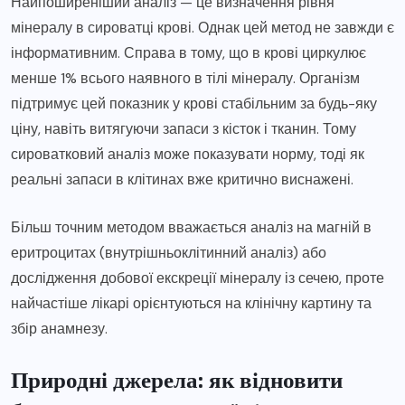
Найпоширеніший аналіз — це визначення рівня
мінералу в сироватці крові. Однак цей метод не завжди є
інформативним. Справа в тому, що в крові циркулює
менше 1% всього наявного в тілі мінералу. Організм
підтримує цей показник у крові стабільним за будь-яку
ціну, навіть витягуючи запаси з кісток і тканин. Тому
сироватковий аналіз може показувати норму, тоді як
реальні запаси в клітинах вже критично виснажені.
Більш точним методом вважається аналіз на магній в
еритроцитах (внутрішньоклітинний аналіз) або
дослідження добової екскреції мінералу із сечею, проте
найчастіше лікарі орієнтуються на клінічну картину та
збір анамнезу.
Природні джерела: як відновити