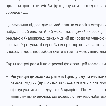
організм просто не зміг би функціонувати, прокидатися 
середовища.
Ця речовина відповідає за мобілізацію енергії в екстре
найдавніший еволюційний механізм, відомий як реакція 
реальною (наприклад, хижак у дикій природі) чи уявною 
зростає. У результаті серцебиття прискорюється, артеріа
глюкозу в кров, щоб забезпечити м’язи та мозок швидким
Окрім гострої реакції на стресові фактори, цей гормон 
Регуляція циркадних ритмів (циклу сну та неспанн
ранкові години (приблизно за 30-40 хвилин після пр
сфокусуватися та відчувати бадьорість. Потім він по
мінімуму пізно ввечері, що дозволяє тілу розслабитися