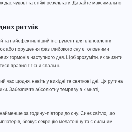
 дає чудові та стійкі результати. Давайте максимально
дних ритмів
ий та найефективніший інструмент для відновлення
нок або порушення фаз глибокого сну є головними
х гормонів наступного дня. Щоб зрозуміти, як знизити
ися правил гігієни спальні.
й час щодня, навіть у вихідні та святкові дні. Ця рутина
ки. Забезпечте абсолютну темряву в кімнаті,
айменше за годину-півтори до сну. Синє світло, що
п’ютерів, блокує секрецію мелатоніну та є сильним