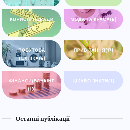
КОРИСНІ ПОРАДИ
МОДА ТА КРАСА
(8)
(22)
ПОБУТОВА
ПРИВІТАННЯ
(17)
ТЕХНІКА
(8)
ФІНАНСИ/БАНКІНГ
ЦІКАВО ЗНАТИ
(7)
(13)
Останні публікації