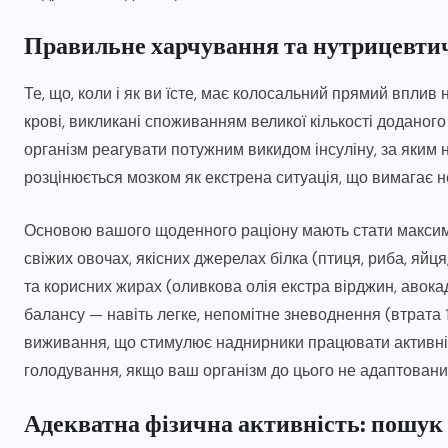
Правильне харчування та нутрицевти
Те, що, коли і як ви їсте, має колосальний прямий вплив
крові, викликані споживанням великої кількості доданого
організм реагувати потужним викидом інсуліну, за яким н
розцінюється мозком як екстрена ситуація, що вимагає н
Основою вашого щоденного раціону мають стати максима
свіжих овочах, якісних джерелах білка (птиця, риба, яйця,
та корисних жирах (оливкова олія екстра вірджин, авока
балансу — навіть легке, непомітне зневоднення (втрата 
виживання, що стимулює наднирники працювати активні
голодування, якщо ваш організм до цього не адаптовани
Адекватна фізична активність: пошук 