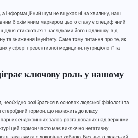
я, а інформаційний шум не вщухає ні на хвилину, наш
ловним біохімічним маркером цього стану є специфічний
щодня стикаються з наслідками його надлишку: від
ну та зниження імунітету. Саме тому питання про те, як
іших у сфері превентивної медицини, нутриціології та
ідіграє ключову роль у нашому
необхідно розібратися в основах людської фізіології та
ий стероїдний гормон, що належить до класу
— парних ендокринних залоз, розташованих над верхніми
ьтурі цей гормон часто має виключно негативну
роте така думка є докорінно хибною. Без нього людський