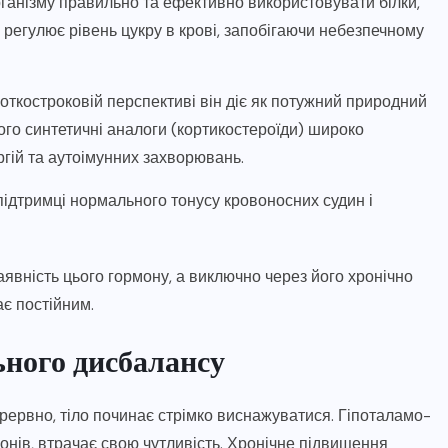
ганізму правильно та ефективно використовувати білки,
ж регулює рівень цукру в крові, запобігаючи небезпечному
откостроковій перспективі він діє як потужний природний
ого синтетичні аналоги (кортикостероїди) широко
гій та аутоімунних захворювань.
підтримці нормального тонусу кровоносних судин і
явність цього гормону, а виключно через його хронічно
ає постійним.
ного дисбалансу
ервно, тіло починає стрімко виснажуватися. Гіпоталамо-
онів, втрачає свою чутливість. Хронічне підвищення