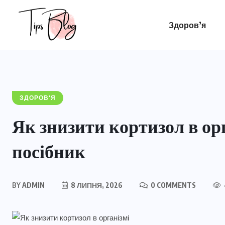
Здоров’я
ЗДОРОВ'Я
Як знизити кортизол в ор
посібник
BY
ADMIN
8 ЛИПНЯ, 2026
0 COMMENTS