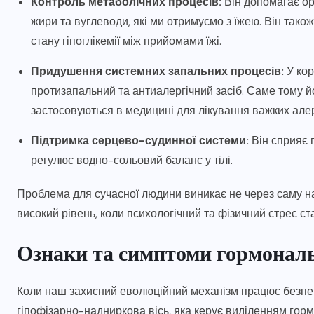
Контроль метаболічних процесів:
Він допомагає ор
жири та вуглеводи, які ми отримуємо з їжею. Він тако
стану гіпоглікемії між прийомами їжі.
Придушення системних запальних процесів:
У кор
протизапальний та антиалергічний засіб. Саме тому й
застосовуються в медицині для лікування важких алер
Підтримка серцево-судинної системи:
Він сприяє 
регулює водно-сольовий баланс у тілі.
Проблема для сучасної людини виникає не через саму на
високий рівень, коли психологічний та фізичний стрес ст
Ознаки та симптоми гормональ
Коли наш захисний еволюційний механізм працює безпер
гіпофізарно-надниркова вісь, яка керує виділенням горм