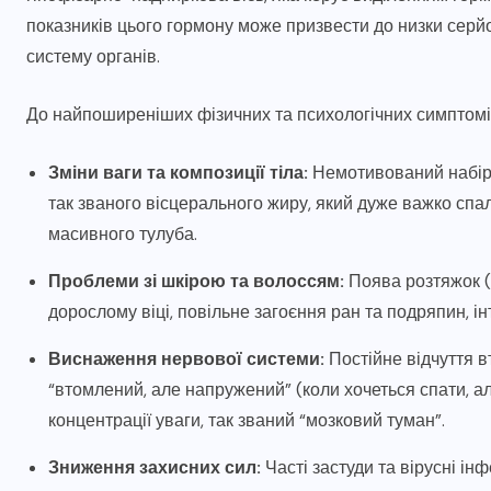
показників цього гормону може призвести до низки серйо
систему органів.
До найпоширеніших фізичних та психологічних симптом
Зміни ваги та композиції тіла:
Немотивований набір 
так званого вісцерального жиру, який дуже важко спали
масивного тулуба.
Проблеми зі шкірою та волоссям:
Поява розтяжок (с
дорослому віці, повільне загоєння ран та подряпин, і
Виснаження нервової системи:
Постійне відчуття в
“втомлений, але напружений” (коли хочеться спати, а
концентрації уваги, так званий “мозковий туман”.
Зниження захисних сил:
Часті застуди та вірусні ін