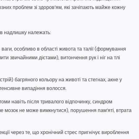
зних проблем зі здоров’ям, які зачіпають майже кожну
ів надлишку належать:
ваги, особливо в області живота та талії (формування
ти звичайними дієтами), витончення рук і ніг на тлі
трій) багряного кольору на животі та стегнах, акне у
нтенсивне випадіння волосся.
томи навіть після тривалого відпочинку, синдром
ле мозок не може вимкнутися), порушення пам’яті, втрата
фекції через те, що хронічний стрес пригнічує вироблення