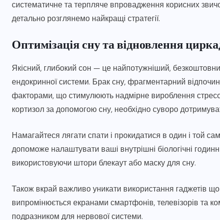
систематичне та терпляче впровадження корисних звичок
детально розглянемо найкращі стратегії.
Оптимізація сну та відновлення цирка
Якісний, глибокий сон — це найпотужніший, безкоштовн
ендокринної системи. Брак сну, фрагментарний відпочи
факторами, що стимулюють надмірне вироблення стресови
кортизол за допомогою сну, необхідно суворо дотримуват
Намагайтеся лягати спати і прокидатися в один і той сами
допоможе налаштувати ваші внутрішні біологічні годинни
використовуючи штори блекаут або маску для сну.
Також вкрай важливо уникати використання гаджетів щон
випромінюється екранами смартфонів, телевізорів та ком
подразником для нервової системи.