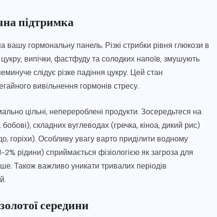
чна підтримка
 на вашу гормональну панель. Різкі стрибки рівня глюкози в
 цукру, випічки, фастфуду та солодких напоїв, змушують
еминуче слідує різке падіння цукру. Цей стан
егайного вивільнення гормонів стресу.
льно цільні, неперероблені продукти. Зосередьтеся на
 бобові), складних вуглеводах (гречка, кіноа, дикий рис)
до, горіхи). Особливу увагу варто приділити водному
1-2% рідини) сприймається фізіологією як загроза для
ше. Також важливо уникати тривалих періодів
й.
золотої середини