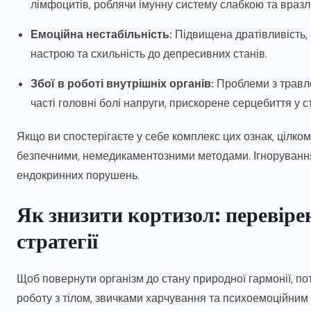
лімфоцитів, роблячи імунну систему слабкою та враз
Емоційна нестабільність:
Підвищена дратівливість, 
настрою та схильність до депресивних станів.
Збої в роботі внутрішніх органів:
Проблеми з травле
часті головні болі напруги, прискорене серцебиття у 
Якщо ви спостерігаєте у себе комплекс цих ознак, цілко
безпечними, немедикаментозними методами. Ігноруванн
ендокринних порушень.
Як знизити кортизол: перевіре
стратегії
Щоб повернути організм до стану природної гармонії, пот
роботу з тілом, звичками харчування та психоемоційним с