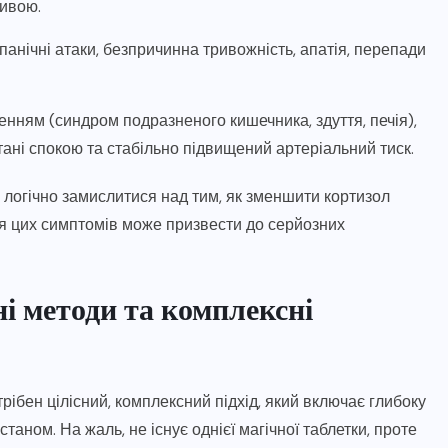
ливою.
панічні атаки, безпричинна тривожність, апатія, перепади
нням (синдром подразненого кишечника, здуття, печія),
стані спокою та стабільно підвищений артеріальний тиск.
м логічно замислитися над тим, як зменшити кортизол
я цих симптомів може призвести до серйозних
ні методи та комплексні
рібен цілісний, комплексний підхід, який включає глибоку
таном. На жаль, не існує однієї магічної таблетки, проте