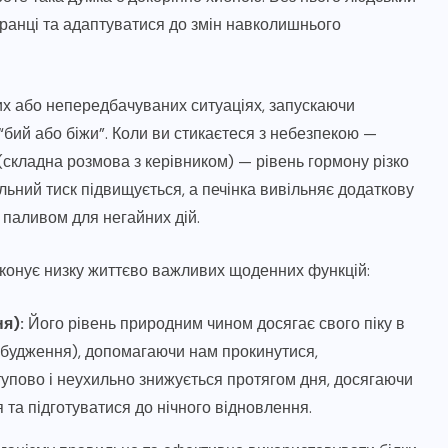
вранці та адаптуватися до змін навколишнього
них або непередбачуваних ситуаціях, запускаючи
“бий або біжи”. Коли ви стикаєтеся з небезпекою —
(складна розмова з керівником) — рівень гормону різко
льний тиск підвищується, а печінка вивільняє додаткову
 паливом для негайних дій.
виконує низку життєво важливих щоденних функцій:
я):
Його рівень природним чином досягає свого піку в
обудження), допомагаючи нам прокинутися,
ступово і неухильно знижується протягом дня, досягаючи
 та підготуватися до нічного відновлення.