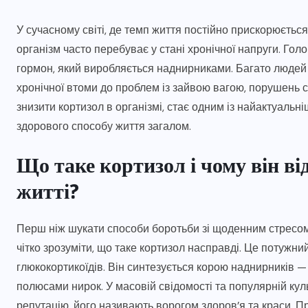
У сучасному світі, де темп життя постійно прискорюєтьс
організм часто перебуває у стані хронічної напруги. Го
гормон, який виробляється наднирниками. Багато людей 
хронічної втоми до проблем із зайвою вагою, порушень с
знизити кортизол в організмі, стає одним із найактуальн
здорового способу життя загалом.
Що таке кортизол і чому він в
житті?
Перш ніж шукати способи боротьби зі щоденним стресом, 
чітко зрозуміти, що таке кортизол насправді. Це потужн
глюкокортикоїдів. Він синтезується корою наднирників 
полюсами нирок. У масовій свідомості та популярній кул
репутацію, його називають ворогом здоров’я та краси. П