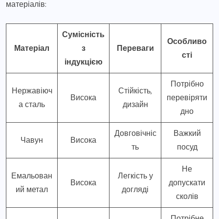
матеріалів:
Сумісність
Особливо
Матеріал
з
Переваги
сті
індукцією
Потрібно
Нержавіюч
Стійкість,
Висока
перевіряти
а сталь
дизайн
дно
Довговічніс
Важкий
Чавун
Висока
ть
посуд
Не
Емальован
Легкість у
Висока
допускати
ий метал
догляді
сколів
Потрібне